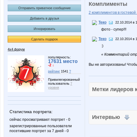
Комплименты
Отправить приватное сообщение
2 комплиментов в гостевой 
Добавить в друзья
Теко
22.10.2014 в 
Игнорировать
фото - супер!!!
Теко
22.10.2014 в 
Сделать подарок
:)
4х4 форум
« Комментарий отр
популярность:
17631 место
Вы не авторизованы! Чтоб
-2 ↓
рейтинг
1541
?
Привилегированный
пользователь
7
уровня
Метки лидеров
Статистика портрета:
Интервью
сейчас просматривают портрет - 0
зарегистрированные пользователи
посетившие портрет за 7 дней - 0