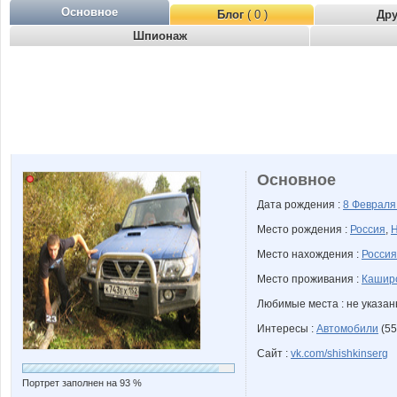
Основное
Блог
( 0 )
Др
Шпионаж
Основное
Дата рождения :
8 Феврал
Место рождения :
Россия
,
Н
Место нахождения :
Россия
Место проживания :
Каширс
Любимые места : не указа
Интересы :
Автомобили
(55
Сайт :
vk.com/shishkinserg
Портрет заполнен на 93 %