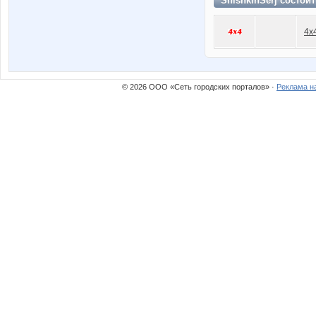
ShishkinSerj состои
4x
© 2026 ООО «Сеть городских порталов» ·
Реклама н